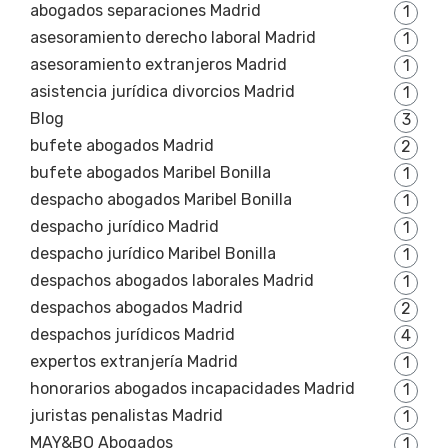
abogados separaciones Madrid
1
asesoramiento derecho laboral Madrid
1
asesoramiento extranjeros Madrid
1
asistencia jurídica divorcios Madrid
1
Blog
3
bufete abogados Madrid
2
bufete abogados Maribel Bonilla
1
despacho abogados Maribel Bonilla
1
despacho jurídico Madrid
1
despacho jurídico Maribel Bonilla
1
despachos abogados laborales Madrid
1
despachos abogados Madrid
2
despachos jurídicos Madrid
4
expertos extranjería Madrid
1
honorarios abogados incapacidades Madrid
1
juristas penalistas Madrid
1
MAY&BO Abogados
1